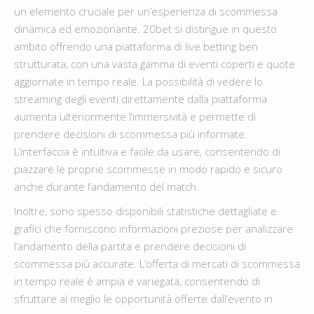
un elemento cruciale per un’esperienza di scommessa
dinamica ed emozionante. 20bet si distingue in questo
ambito offrendo una piattaforma di live betting ben
strutturata, con una vasta gamma di eventi coperti e quote
aggiornate in tempo reale. La possibilità di vedere lo
streaming degli eventi direttamente dalla piattaforma
aumenta ulteriormente l’immersività e permette di
prendere decisioni di scommessa più informate.
L’interfaccia è intuitiva e facile da usare, consentendo di
piazzare le proprie scommesse in modo rapido e sicuro
anche durante l’andamento del match.
Inoltre, sono spesso disponibili statistiche dettagliate e
grafici che forniscono informazioni preziose per analizzare
l’andamento della partita e prendere decisioni di
scommessa più accurate. L’offerta di mercati di scommessa
in tempo reale è ampia e variegata, consentendo di
sfruttare al meglio le opportunità offerte dall’evento in