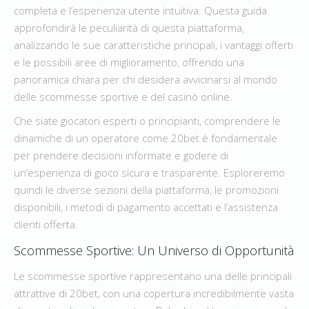
completa e l’esperienza utente intuitiva. Questa guida
approfondirà le peculiarità di questa piattaforma,
analizzando le sue caratteristiche principali, i vantaggi offerti
e le possibili aree di miglioramento, offrendo una
panoramica chiara per chi desidera avvicinarsi al mondo
delle scommesse sportive e del casinò online.
Che siate giocatori esperti o principianti, comprendere le
dinamiche di un operatore come 20bet è fondamentale
per prendere decisioni informate e godere di
un’esperienza di gioco sicura e trasparente. Esploreremo
quindi le diverse sezioni della piattaforma, le promozioni
disponibili, i metodi di pagamento accettati e l’assistenza
clienti offerta.
Scommesse Sportive: Un Universo di Opportunità
Le scommesse sportive rappresentano una delle principali
attrattive di 20bet, con una copertura incredibilmente vasta