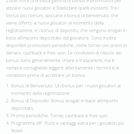
20bet offre una vasta gamma di bonus e promozioni per
attirare nuovi giocatori e fidelizzare quelli esistenti. Tra i
bonus più comuni, spiccano il bonus di benvenuto, che
viene offerto ai nuovi giocatori al momento della
registrazione, e i bonus di deposito, che vengono erogati in
base all’importo depositato dal giocatore. Sono inoltre
disponibili promozioni periodiche, come tornei con premi in
denaro, cashback e free spin. Le condizioni di rilascio dei
bonus sono generalmente chiare e trasparenti, ma è
sempre consigliabile leggere attentamente i termini e le
condizioni prima di accettare un bonus.
Bonus di Benvenuto: Un bonus per i nuovi giocatori al
momento della registrazione.
Bonus di Deposito: Bonus erogati in base all’importo
depositato.
Promo periodiche: Tornei, cashback e free spin.
Programma VIP: Punti e vantaggi extra per i giocatori più
fedeli.