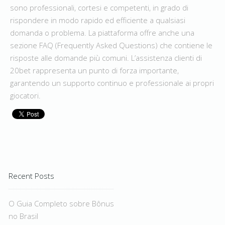
sono professionali, cortesi e competenti, in grado di
rispondere in modo rapido ed efficiente a qualsiasi
domanda o problema. La piattaforma offre anche una
sezione FAQ (Frequently Asked Questions) che contiene le
risposte alle domande più comuni. L’assistenza clienti di
20bet rappresenta un punto di forza importante,
garantendo un supporto continuo e professionale ai propri
giocatori.
Recent Posts
O Guia Completo sobre Bônus
no Brasil