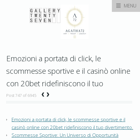
MENU
Emozioni a portata di click, le
scommesse sportive e il casinò online
con 20bet ridefiniscono il tuo
‹
›
Post 747 of 6945
Emozioni a portata di click, le scommesse sportive e il
casinò online con 20bet ridefiniscono il tuo divertimento.
Scommesse Sportive: Un Universo di Opportunità