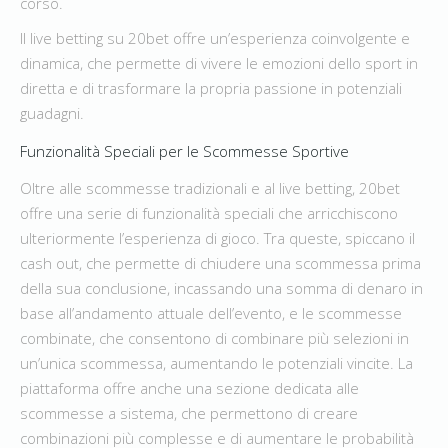
corso.
Il live betting su 20bet offre un’esperienza coinvolgente e
dinamica, che permette di vivere le emozioni dello sport in
diretta e di trasformare la propria passione in potenziali
guadagni.
Funzionalità Speciali per le Scommesse Sportive
Oltre alle scommesse tradizionali e al live betting, 20bet
offre una serie di funzionalità speciali che arricchiscono
ulteriormente l’esperienza di gioco. Tra queste, spiccano il
cash out, che permette di chiudere una scommessa prima
della sua conclusione, incassando una somma di denaro in
base all’andamento attuale dell’evento, e le scommesse
combinate, che consentono di combinare più selezioni in
un’unica scommessa, aumentando le potenziali vincite. La
piattaforma offre anche una sezione dedicata alle
scommesse a sistema, che permettono di creare
combinazioni più complesse e di aumentare le probabilità