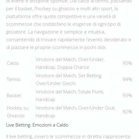
di eventi e discipline sportive. Dal calcio al tennis, passando
per il basket, l’hockey su ghiaccio e molti altri sport, la
piattaforma offre quote competitive e una varietà di
scommesse che soddisfano le esigenze di ogni tipo di
giocatore. La navigazione è semplice e intuitiva,
consentendo di trovare rapidamente l’evento desiderato e
di piazzare le proprie scommesse in pochi click.
Vincitore del Match, Over/Under,
Calcio
95%
Handicap, Doppia Chance
Vincitore del Match, Set Betting,
Tennis
94%
Over/Under Giochi
Vincitore del Match, Totale Punti,
Basket
93%
Handicap
Hockey su
Vincitore del Match, Over/Under Goal,
92%
Ghiaccio
Handicap
Live Betting: Emozioni a Caldo
Il live betting, ovvero le scommesse in diretta, rappresenta