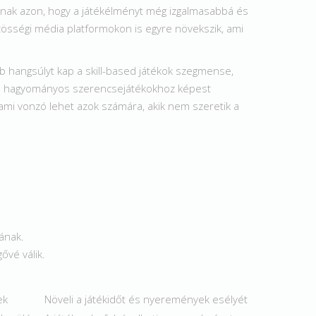
znak azon, hogy a játékélményt még izgalmasabbá és
össégi média platformokon is egyre növekszik, ami
 hangsúlyt kap a skill-based játékok szegmense,
k a hagyományos szerencsejátékokhoz képest
 ami vonzó lehet azok számára, akik nem szeretik a
ának.
ővé válik.
ek
Növeli a játékidőt és nyeremények esélyét