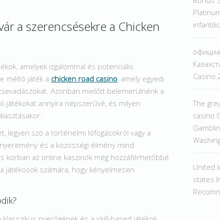
Bônus 
Platinum
 vár a szerencsésekre a Chicken
infantil
официа
Казахст
tékok, amelyek izgalommal és potenciális
Casino
e méltó játék a
chicken road casino
, amely egyedi
ncsevadászokat. Azonban mielőtt belemerülnénk a
inó játékokat annyira népszerűvé, és milyen
The grea
álasztásakor.
casino G
Gamblin
, legyen szó a történelmi lófogásokról vagy a
Washin
is nyeremény és a közösségi élmény mind
lis korban az online kaszinók még hozzáférhetőbbé
United 
e a játékosok számára, hogy kényelmesen
states I
Recomm
dik?
 klasszikus nyerőgépek és a skill-based játékok