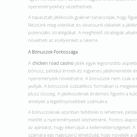
nyereményekhez vezethetnek.
A tapasztalt játékosok gyakran tanácsolják, hogy figye
Nézzünk meg videókat és olvassunk cikkeket a játék
potenciális stratégiákat. A megfelelő stratégiák alk
növelheti az esélyeinket a sikerre.
A Bónuszok Fontossága
A
chicken road casino
játék egyik legvonzóbb aspek
bónusz, például érmek és ingyenes játékmenetek érh
nyereményeik növelésére. A bónuszok nem csak a n
javítják. A bónuszok százalékos formában is megjele
plusz összeg. A játékosoknak érdemes figyelni a kül
amelyek a legelőnyösebbek számukra.
A bónuszoknak azonban feltételei is lehetnek, péld
mielőtt a nyereményeket kitehetnénk. Fontos alaposan
az ajánlatot, hogy elkerüljük a kellemetlenségeket. A
számára egy nagyszerű lehetőség, hogy növeljék a já