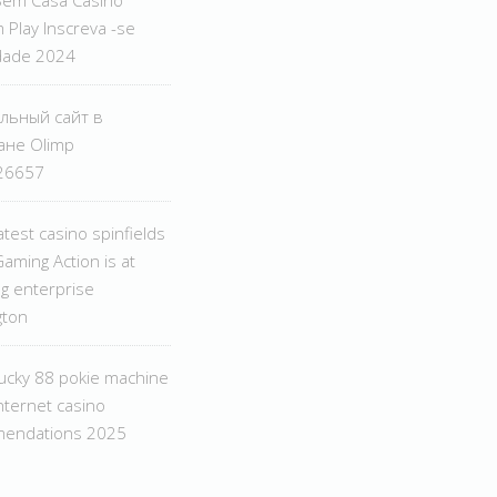
Sem Casa Casino
 Play Inscreva -se
idade 2024
льный сайт в
ане Olimp
.26657
test casino spinfields
aming Action is at
g enterprise
gton
lucky 88 pokie machine
nternet casino
endations 2025