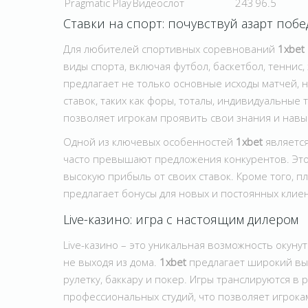
Pragmatic Play
Видеослот
243
96.5
Ставки на спорт: почувствуй азарт поб
Для любителей спортивных соревнований
1xbet
виды спорта, включая футбол, баскетбол, теннис,
предлагает не только основные исходы матчей,
ставок, таких как форы, тоталы, индивидуальные т
позволяет игрокам проявить свои знания и навы
Одной из ключевых особенностей
1xbet
является
часто превышают предложения конкурентов. Это 
высокую прибыль от своих ставок. Кроме того, 
предлагает бонусы для новых и постоянных клие
Live-казино: игра с настоящим дилером
Live-казино – это уникальная возможность окуну
не выходя из дома.
1xbet
предлагает широкий выб
рулетку, баккару и покер. Игры транслируются в
профессиональных студий, что позволяет игрокам