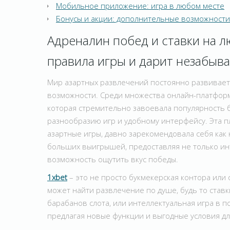
Мобильное приложение: игра в любом месте
Бонусы и акции: дополнительные возможност
Адреналин побед и ставки на 
правила игры и дарит незабыв
Мир азартных развлечений постоянно развиваетс
возможности. Среди множества онлайн-платфор
которая стремительно завоевала популярность 
разнообразию игр и удобному интерфейсу. Эта п
азартные игры, давно зарекомендовала себя как
больших выигрышей, предоставляя не только ин
возможность ощутить вкус победы.
1xbet
– это не просто букмекерская контора или 
может найти развлечение по душе, будь то ста
барабанов слота, или интеллектуальная игра в 
предлагая новые функции и выгодные условия дл