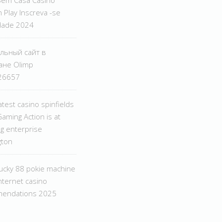
Sem Casa Casino
 Play Inscreva -se
idade 2024
льный сайт в
ане Olimp
.26657
test casino spinfields
aming Action is at
g enterprise
gton
lucky 88 pokie machine
nternet casino
endations 2025