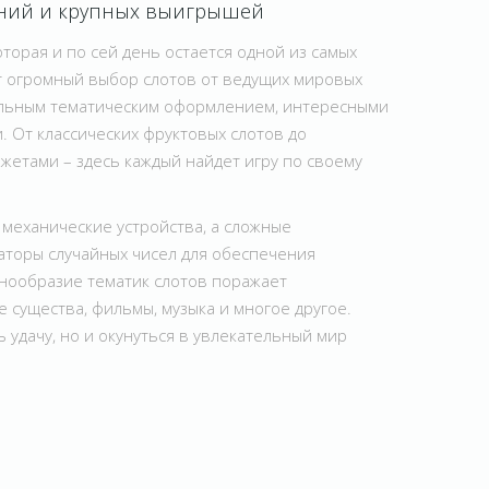
ений и крупных выигрышей
оторая и по сей день остается одной из самых
 огромный выбор слотов от ведущих мировых
альным тематическим оформлением, интересными
 От классических фруктовых слотов до
етами – здесь каждый найдет игру по своему
механические устройства, а сложные
торы случайных чисел для обеспечения
знообразие тематик слотов поражает
существа, фильмы, музыка и многое другое.
ь удачу, но и окунуться в увлекательный мир