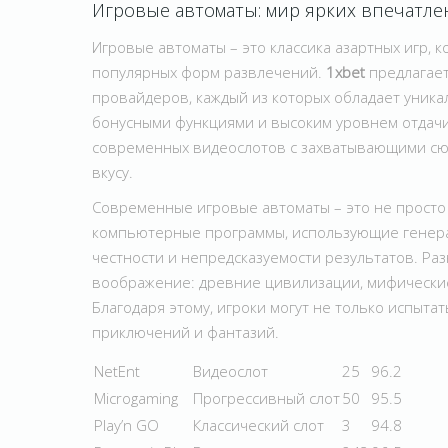
Игровые автоматы: мир ярких впечатл
Игровые автоматы – это классика азартных игр, к
популярных форм развлечений.
1xbet
предлагает
провайдеров, каждый из которых обладает уник
бонусными функциями и высоким уровнем отдачи.
современных видеослотов с захватывающими сюж
вкусу.
Современные игровые автоматы – это не просто 
компьютерные программы, использующие генера
честности и непредсказуемости результатов. Ра
воображение: древние цивилизации, мифические 
Благодаря этому, игроки могут не только испытат
приключений и фантазий.
NetEnt
Видеослот
25
96.2
Microgaming
Прогрессивный слот
50
95.5
Play’n GO
Классический слот
3
94.8