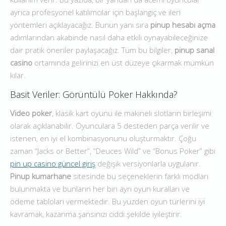
ayrıca profesyonel katılımcılar için başlangıç ve ileri
yöntemleri açıklayacağız. Bunun yanı sıra
pinup hesabı açma
adımlarından akabinde nasıl daha etkili oynayabileceğinize
dair pratik öneriler paylaşacağız. Tüm bu bilgiler,
pinup sanal
casino
ortamında gelirinizi en üst düzeye çıkarmak mümkün
kılar.
Basit Veriler: Görüntülü Poker Hakkında?
Video poker
, klasik kart oyunu ile makineli slotların birleşimi
olarak açıklanabilir. Oyunculara 5 desteden parça verilir ve
istenen, en iyi el kombinasyonunu oluşturmaktır. Çoğu
zaman “Jacks or Better”, “Deuces Wild” ve “Bonus Poker” gibi
pin up casino güncel giriş
değişik versiyonlarla uygulanır.
Pinup kumarhane
sitesinde bu seçeneklerin farklı modları
bulunmakta ve bunların her biri ayrı oyun kuralları ve
ödeme tabloları vermektedir. Bu yüzden oyun türlerini iyi
kavramak, kazanma şansınızı ciddi şekilde iyileştirir.