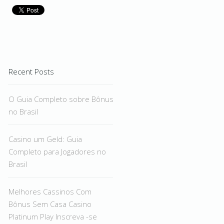
Recent Posts
O Guia Completo sobre Bônus
no Brasil
Casino um Geld: Guia
Completo para Jogadores no
Brasil
Melhores Cassinos Com
Bônus Sem Casa Casino
Platinum Play Inscreva -se