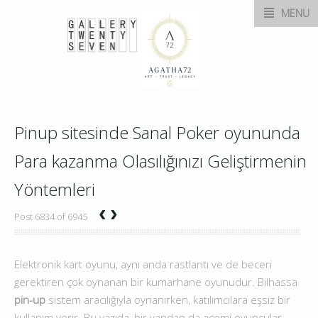
MENU
Pinup sitesinde Sanal Poker oyununda
Para kazanma Olasılığınızı Geliştirmenin
Yöntemleri
‹
›
Post 6834 of 6945
Elektronik kart oyunu, aynı anda rastlantı ve de beceri
gerektiren çok oynanan bir kumarhane oyunudur. Bilhassa
pin-up
sistem aracılığıyla oynanırken, katılımcılara eşsiz bir
kullanım verir. Bu yazıda, bir yandan da acemi oyuncular