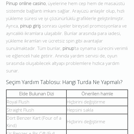
Pinup online casino
, üyelerine hem cep hem de masaüstü
sistemde bağlantı imkanı sağlar. Arayüzü anlaşılır olup, hızlı
yükleme süresi ve iyi çözünürlüklü grafiklerle geliştirilmiştir.
Ayrıca,
pinup giriş
sonrası üyeler bireysel promosyonlara ve
ayrıcalıklı ikramlara ulaşabilir. Bunlar arasında para iadesi,
yükleme ikramları ve ücretsiz spin gibi avantajlar
sunulmaktadır. Tüm bunlar,
pinup
‘ta oynama sürecini verimli
ve eğlenceli hale getirir. Anında yardım servisi de, oyun
sırasında oluşabilecek altyapı problemlere hızlıca yardım
sunar.
Seçim Yardım Tablosu: Hangi Turda Ne Yapmalı?
Elde Bulunan Dizi
Önerilen hamle
Royal Flush
Hiçbirini değiştirme
Straight Flush
Hepsini sakla
Dört Benzer Kart (Four of a
Hiçbirini değiştirme
Kind)
Üç Benzer + Bir Çift (Full