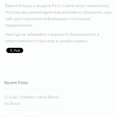
Важно! Бонусы и акции в Pinco Casino могут изменяться,
поэтому мы рекомендуем вам регулярно проверять наш
сайт для получения информации о последних
предложениях.
Никогда не забывайте о важности безопасности и
ответственности при игре в онлайн-казино.
Recent Posts
O Guia Completo sobre Bônus
no Brasil