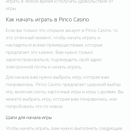
играть в любое время и получать удовольствие от
игры.
Как начать играть в Pinco Casino
Если вы только что открыли аккаунт в Pinco Casino, то
это отличный момент, чтобы начать играть и
насладиться всеми преимуществами, которые
предлагает это казино. Вам нужно только
зарегистрироваться, подтвердить свой адрес
электронной почты и начать играть.
Для начала вам нужно выбрать игру, которая вам
понравилась. Pinco Casino предлагает широкий выбор
игр, включая слоты, карточные игры и игры с долями. Вы
можете выбрать игру, которая вам понравилась, или
попробовать что-то новое.
Шаги для начала игры
Чтобы начать играть, вам нужно выполнить следующие