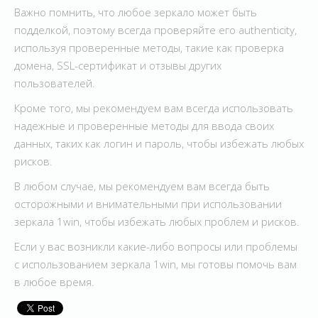
Важно помнить, что любое зеркало может быть
подделкой, поэтому всегда проверяйте его authenticity,
используя проверенные методы, такие как проверка
домена, SSL-сертификат и отзывы других
пользователей.
Кроме того, мы рекомендуем вам всегда использовать
надежные и проверенные методы для ввода своих
данных, таких как логин и пароль, чтобы избежать любых
рисков.
В любом случае, мы рекомендуем вам всегда быть
осторожными и внимательными при использовании
зеркала 1win, чтобы избежать любых проблем и рисков.
Если у вас возникли какие-либо вопросы или проблемы
с использованием зеркала 1win, мы готовы помочь вам
в любое время.