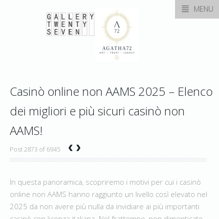
MENU
Casinò online non AAMS 2025 – Elenco
dei migliori e più sicuri casinò non
AAMS!
‹
›
Post 2873 of 6945
In questa panoramica, scopriremo i motivi per cui i casinò
online non AAMS hanno raggiunto un livello così elevato nel
2025 da non avere più nulla da invidiare ai più importanti
casinò con licenza italiana. Nel frattempo, non dimenticate