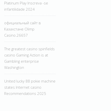
Platinum Play Inscreva -se
infantilidade 2024
официальный сайт в
Казахстане Olimp
Casino.26657
The greatest casino spinfields
casino Gaming Action is at
Gambling enterprise
Washington
United lucky 88 pokie machine
states Internet casino
Recommendations 2025