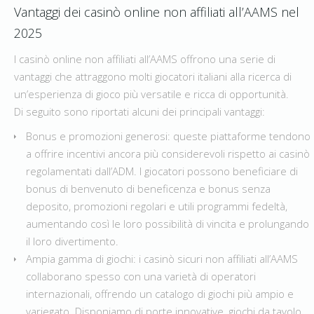
Vantaggi dei casinò online non affiliati all’AAMS nel
2025
I casinò online non affiliati all’AAMS offrono una serie di
vantaggi che attraggono molti giocatori italiani alla ricerca di
un’esperienza di gioco più versatile e ricca di opportunità.
Di seguito sono riportati alcuni dei principali vantaggi:
Bonus e promozioni generosi: queste piattaforme tendono
a offrire incentivi ancora più considerevoli rispetto ai casinò
regolamentati dall’ADM. I giocatori possono beneficiare di
bonus di benvenuto di beneficenza e bonus senza
deposito, promozioni regolari e utili programmi fedeltà,
aumentando così le loro possibilità di vincita e prolungando
il loro divertimento.
Ampia gamma di giochi: i casinò sicuri non affiliati all’AAMS
collaborano spesso con una varietà di operatori
internazionali, offrendo un catalogo di giochi più ampio e
variegato. Disponiamo di porte innovative, giochi da tavolo