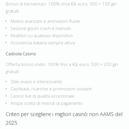
Bonus di benvenuto: 100% circa €& euro; 500 + 150 giri
gratuiti
Motivo avanzato e animazioni fluide
Sezione giochi crash e metodo
Reattivo su qualsiasi dispositivo
Assistenza italiana sempre attiva
Cadoola Casino
Offerta bonus invito: 100% fino a €& euro; 500 + 200 giri
gratuiti
Stile vivace e interessante
Cashback, ricariche e promozioni costanti
Casinò live di qualità eccezionale
Ampia scelta di metodi di pagamento
Criteri per scegliere i migliori casinò non AAMS del
2025