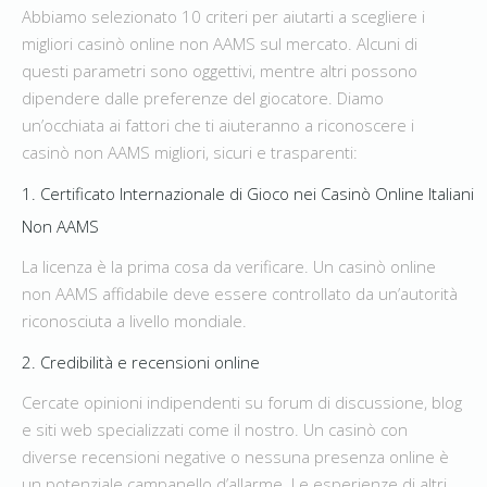
Abbiamo selezionato 10 criteri per aiutarti a scegliere i
migliori casinò online non AAMS sul mercato. Alcuni di
questi parametri sono oggettivi, mentre altri possono
dipendere dalle preferenze del giocatore. Diamo
un’occhiata ai fattori che ti aiuteranno a riconoscere i
casinò non AAMS migliori, sicuri e trasparenti:
1. Certificato Internazionale di Gioco nei Casinò Online Italiani
Non AAMS
La licenza è la prima cosa da verificare. Un casinò online
non AAMS affidabile deve essere controllato da un’autorità
riconosciuta a livello mondiale.
2. Credibilità e recensioni online
Cercate opinioni indipendenti su forum di discussione, blog
e siti web specializzati come il nostro. Un casinò con
diverse recensioni negative o nessuna presenza online è
un potenziale campanello d’allarme. Le esperienze di altri