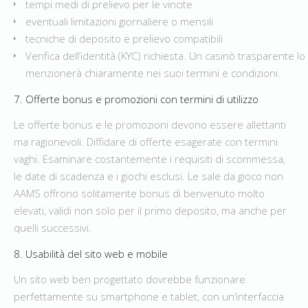
tempi medi di prelievo per le vincite
eventuali limitazioni giornaliere o mensili
tecniche di deposito e prelievo compatibili
Verifica dell’identità (KYC) richiesta. Un casinò trasparente lo
menzionerà chiaramente nei suoi termini e condizioni.
7. Offerte bonus e promozioni con termini di utilizzo
Le offerte bonus e le promozioni devono essere allettanti
ma ragionevoli. Diffidare di offerte esagerate con termini
vaghi. Esaminare costantemente i requisiti di scommessa,
le date di scadenza e i giochi esclusi. Le sale da gioco non
AAMS offrono solitamente bonus di benvenuto molto
elevati, validi non solo per il primo deposito, ma anche per
quelli successivi.
8. Usabilità del sito web e mobile
Un sito web ben progettato dovrebbe funzionare
perfettamente su smartphone e tablet, con un’interfaccia