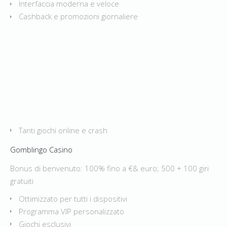
Interfaccia moderna e veloce
Cashback e promozioni giornaliere
Tanti giochi online e crash
Gomblingo Casino
Bonus di benvenuto: 100% fino a €& euro; 500 + 100 giri
gratuiti
Ottimizzato per tutti i dispositivi
Programma VIP personalizzato
Giochi esclusivi