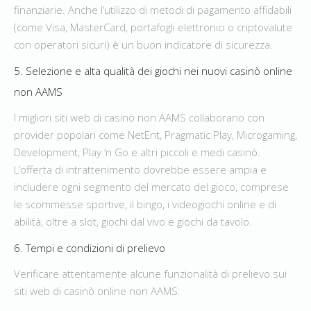
finanziarie. Anche l’utilizzo di metodi di pagamento affidabili
(come Visa, MasterCard, portafogli elettronici o criptovalute
con operatori sicuri) è un buon indicatore di sicurezza.
5. Selezione e alta qualità dei giochi nei nuovi casinò online
non AAMS
I migliori siti web di casinò non AAMS collaborano con
provider popolari come NetEnt, Pragmatic Play, Microgaming,
Development, Play ‘n Go e altri piccoli e medi casinò.
L’offerta di intrattenimento dovrebbe essere ampia e
includere ogni segmento del mercato del gioco, comprese
le scommesse sportive, il bingo, i videogiochi online e di
abilità, oltre a slot, giochi dal vivo e giochi da tavolo.
6. Tempi e condizioni di prelievo
Verificare attentamente alcune funzionalità di prelievo sui
siti web di casinò online non AAMS: