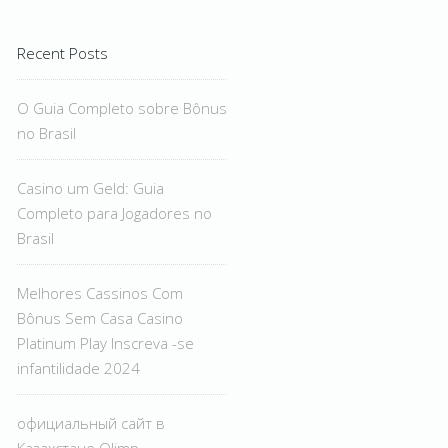
Recent Posts
O Guia Completo sobre Bônus
no Brasil
Casino um Geld: Guia
Completo para Jogadores no
Brasil
Melhores Cassinos Com
Bônus Sem Casa Casino
Platinum Play Inscreva -se
infantilidade 2024
официальный сайт в