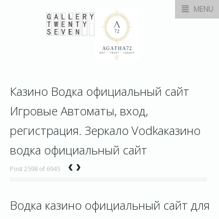
MENU
Казино Водка официальный сайт
Игровые Автоматы, вход,
регистрация. Зеркало Vodkaказино
водка официальный сайт
‹
›
Post 2598 of 6945
Водка казино официальный сайт для