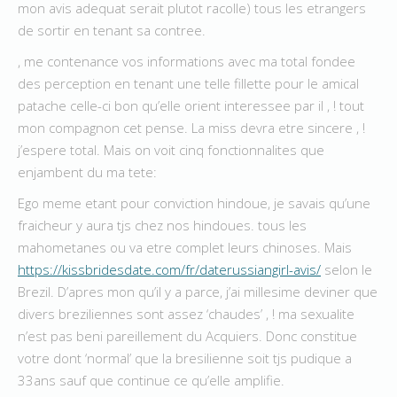
mon avis adequat serait plutot racolle) tous les etrangers
de sortir en tenant sa contree.
, me contenance vos informations avec ma total fondee
des perception en tenant une telle fillette pour le amical
patache celle-ci bon qu’elle orient interessee par il , !
tout
mon compagnon cet pense. La miss devra etre sincere , !
j’espere total. Mais on voit cinq fonctionnalites que
enjambent du ma tete:
Ego meme etant pour conviction hindoue, je savais qu’une
fraicheur y aura tjs chez nos hindoues. tous les
mahometanes ou va etre complet leurs chinoses. Mais
https://kissbridesdate.com/fr/daterussiangirl-avis/
selon le
Brezil. D’apres mon qu’il y a parce, j’ai millesime deviner que
divers breziliennes sont assez ‘chaudes’ , ! ma sexualite
n’est pas beni pareillement du Acquiers. Donc constitue
votre dont ‘normal’ que la bresilienne soit tjs pudique a
33ans sauf que continue ce qu’elle amplifie.