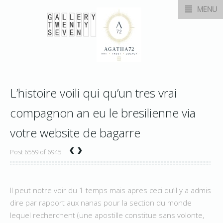
MENU
L’histoire voili qui qu’un tres vrai
compagnon an eu le bresilienne via
votre website de bagarre
‹
›
Post 6559 of 6945
Il peut notre voir du 1 temps mais apres ceci qu’il y a admis
dire par rapport aux nanas pour la section du monde
lequel recherchent (une apostille constitue sans volonte,