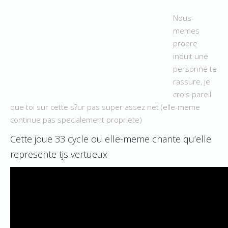
Nous-
memes
propre
induit une
personne te
rassure, je
crois pareil
que toi sur cette s?ur pas super assez net (elle-meme
continue pas specialement propriete)
Cette joue 33 cycle ou elle-meme chante qu’elle
represente tjs vertueux