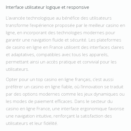
Interface utilisateur logique et responsive
L’avancée technologique au bénéfice des utilisateurs
transforme l’expérience proposée par le meilleur casino en
ligne, en incorporant des technologies modernes pour
garantir une navigation fluide et sécurité. Les plateformes
de casino en ligne en France utilisent des interfaces claires
et adaptatives, compatibles avec tous les appareils,
permettant ainsi un accès pratique et convivial pour les
utilisateurs.
Opter pour un top casino en ligne français, c’est aussi
préférer un casino en ligne fiable, où l’innovation se traduit
par des options modernes comme les jeux dynamiques ou
les modes de paiement efficaces. Dans le secteur du
casino en ligne France, une interface ergonomique favorise
une navigation intuitive, renforçant la satisfaction des
utilisateurs et leur fidélité.