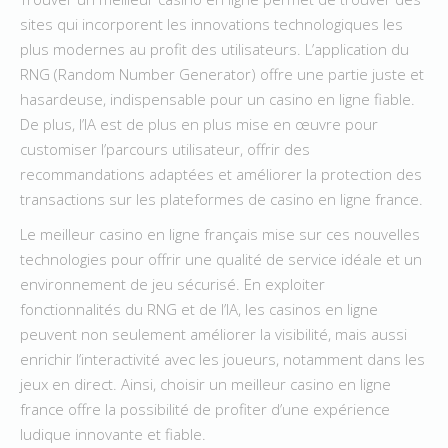
sites qui incorporent les innovations technologiques les
plus modernes au profit des utilisateurs. L’application du
RNG (Random Number Generator) offre une partie juste et
hasardeuse, indispensable pour un casino en ligne fiable.
De plus, l’IA est de plus en plus mise en œuvre pour
customiser l’parcours utilisateur, offrir des
recommandations adaptées et améliorer la protection des
transactions sur les plateformes de casino en ligne france.
Le meilleur casino en ligne français mise sur ces nouvelles
technologies pour offrir une qualité de service idéale et un
environnement de jeu sécurisé. En exploiter
fonctionnalités du RNG et de l’IA, les casinos en ligne
peuvent non seulement améliorer la visibilité, mais aussi
enrichir l’interactivité avec les joueurs, notamment dans les
jeux en direct. Ainsi, choisir un meilleur casino en ligne
france offre la possibilité de profiter d’une expérience
ludique innovante et fiable.