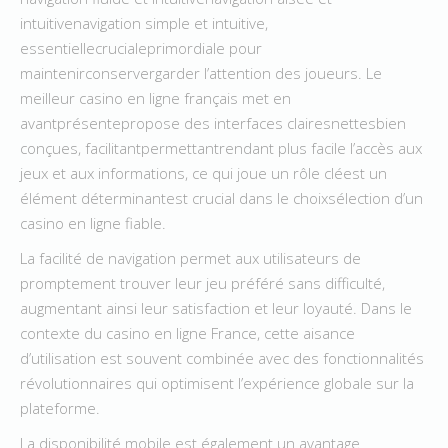
intuitivenavigation simple et intuitive,
essentiellecrucialeprimordiale pour
maintenirconservergarder l’attention des joueurs. Le
meilleur casino en ligne français met en
avantprésentepropose des interfaces clairesnettesbien
conçues, facilitantpermettantrendant plus facile l’accès aux
jeux et aux informations, ce qui joue un rôle cléest un
élément déterminantest crucial dans le choixsélection d’un
casino en ligne fiable.
La facilité de navigation permet aux utilisateurs de
promptement trouver leur jeu préféré sans difficulté,
augmentant ainsi leur satisfaction et leur loyauté. Dans le
contexte du casino en ligne France, cette aisance
d’utilisation est souvent combinée avec des fonctionnalités
révolutionnaires qui optimisent l’expérience globale sur la
plateforme.
La disponibilité mobile est également un avantage