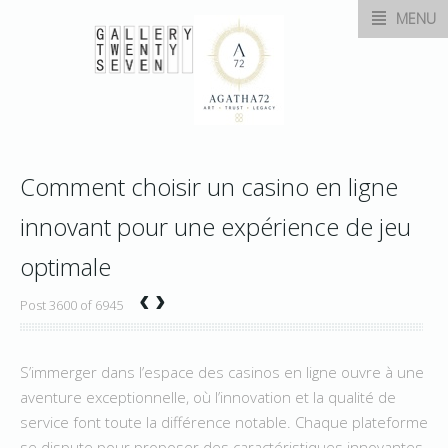
MENU
Comment choisir un casino en ligne
innovant pour une expérience de jeu
optimale
‹
›
Post 3600 of 6945
S’immerger dans l’espace des casinos en ligne ouvre à une
aventure exceptionnelle, où l’innovation et la qualité de
service font toute la différence notable. Chaque plateforme
se dispute pour proposer des caractéristiques innovantes