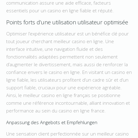
communication assure une aide efficace, facteurs
essentiels pour un casino en ligne fiable et réputé.
Points forts d’une utilisation utilisateur optimisée
Optimiser l’expérience utilisateur est un bénéfice clé pour
tout joueur cherchant meilleur casino en ligne. Une
interface intuitive, une navigation fluide et des
fonctionnalités adaptées permettent non seulement
d’augmenter le divertissement, mais aussi de renforcer la
confiance envers le casino en ligne. En visitant un casino en
ligne fiable, les utilisateurs profitent d’un cadre sûr et d’un
support fiable, cruciaux pour une expérience agréable.
Ainsi, le meilleur casino en ligne français se positionne
comme une référence incontournable, alliant innovation et
performance au sein du casino en ligne france.
Anpassung des Angebots et Empfehlungen
Une sensation client perfectionnée sur un meilleur casino