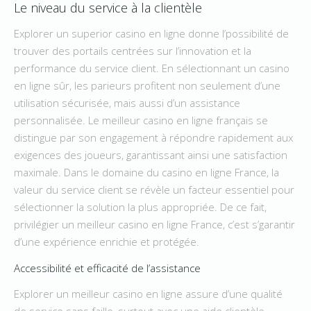
Le niveau du service à la clientèle
Explorer un superior casino en ligne donne l’possibilité de
trouver des portails centrées sur l’innovation et la
performance du service client. En sélectionnant un casino
en ligne sûr, les parieurs profitent non seulement d’une
utilisation sécurisée, mais aussi d’un assistance
personnalisée. Le meilleur casino en ligne français se
distingue par son engagement à répondre rapidement aux
exigences des joueurs, garantissant ainsi une satisfaction
maximale. Dans le domaine du casino en ligne France, la
valeur du service client se révèle un facteur essentiel pour
sélectionner la solution la plus appropriée. De ce fait,
privilégier un meilleur casino en ligne France, c’est s’garantir
d’une expérience enrichie et protégée.
Accessibilité et efficacité de l’assistance
Explorer un meilleur casino en ligne assure d’une qualité