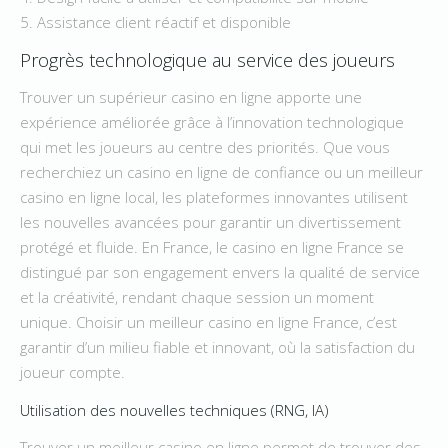
Assistance client réactif et disponible
Progrès technologique au service des joueurs
Trouver un supérieur casino en ligne apporte une
expérience améliorée grâce à l’innovation technologique
qui met les joueurs au centre des priorités. Que vous
recherchiez un casino en ligne de confiance ou un meilleur
casino en ligne local, les plateformes innovantes utilisent
les nouvelles avancées pour garantir un divertissement
protégé et fluide. En France, le casino en ligne France se
distingué par son engagement envers la qualité de service
et la créativité, rendant chaque session un moment
unique. Choisir un meilleur casino en ligne France, c’est
garantir d’un milieu fiable et innovant, où la satisfaction du
joueur compte.
Utilisation des nouvelles techniques (RNG, IA)
Trouver un meilleur casino en ligne permet de trouver des