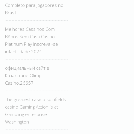
Completo para Jogadores no
Brasil
Melhores Cassinos Com
Bônus Sem Casa Casino
Platinum Play Inscreva -se
infantilidade 2024
официальный сайт в
Казахстане Olimp
Casino.26657
The greatest casino spinfields
casino Gaming Action is at
Gambling enterprise
Washington