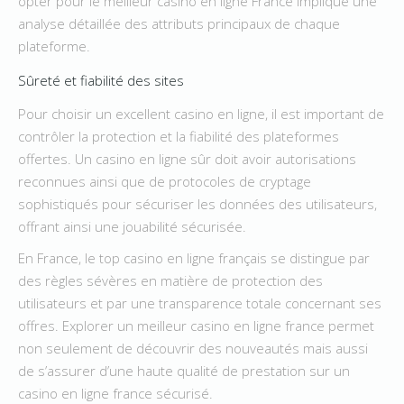
opter pour le meilleur casino en ligne France implique une
analyse détaillée des attributs principaux de chaque
plateforme.
Sûreté et fiabilité des sites
Pour choisir un excellent casino en ligne, il est important de
contrôler la protection et la fiabilité des plateformes
offertes. Un casino en ligne sûr doit avoir autorisations
reconnues ainsi que de protocoles de cryptage
sophistiqués pour sécuriser les données des utilisateurs,
offrant ainsi une jouabilité sécurisée.
En France, le top casino en ligne français se distingue par
des règles sévères en matière de protection des
utilisateurs et par une transparence totale concernant ses
offres. Explorer un meilleur casino en ligne france permet
non seulement de découvrir des nouveautés mais aussi
de s’assurer d’une haute qualité de prestation sur un
casino en ligne france sécurisé.