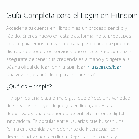
Guía Completa para el Login en Hitnspin
Acceder a tu cuenta en Hitnspin es un proceso sencillo y
rápido. Si eres nuevo en esta plataforma, no te preocupes;
aquí te guiaremos a través de cada paso para que puedas
disfrutar de todos los servicios que ofrece. Para comenzar,
asegúrate de tener tus credenciales a mano y dirígete a la
página oficial de login en hitnspin login
hitnspin.es/login
.
Una vez ahí, estarás listo para iniciar sesión.
¿Qué es Hitnspin?
Hitnspin es una plataforma digital que ofrece una variedad
de servicios, incluyendo juegos en línea, apuestas
deportivas, y una experiencia de entretenimiento digital
innovadora. Es popular entre usuarios que buscan una
forma entretenida y emocionante de interactuar con
diversas actividades en línea. Registrar una cuenta y