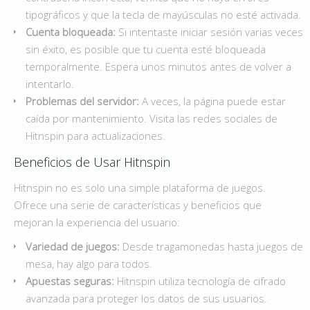
tipográficos y que la tecla de mayúsculas no esté activada.
Cuenta bloqueada:
Si intentaste iniciar sesión varias veces
sin éxito, es posible que tu cuenta esté bloqueada
temporalmente. Espera unos minutos antes de volver a
intentarlo.
Problemas del servidor:
A veces, la página puede estar
caída por mantenimiento. Visita las redes sociales de
Hitnspin para actualizaciones.
Beneficios de Usar Hitnspin
Hitnspin no es solo una simple plataforma de juegos.
Ofrece una serie de características y beneficios que
mejoran la experiencia del usuario:
Variedad de juegos:
Desde tragamonedas hasta juegos de
mesa, hay algo para todos.
Apuestas seguras:
Hitnspin utiliza tecnología de cifrado
avanzada para proteger los datos de sus usuarios.