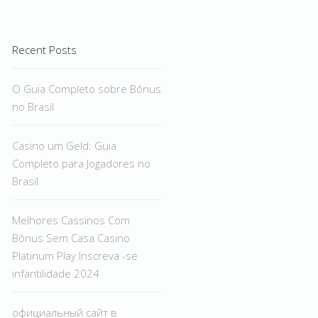
Recent Posts
O Guia Completo sobre Bônus
no Brasil
Casino um Geld: Guia
Completo para Jogadores no
Brasil
Melhores Cassinos Com
Bônus Sem Casa Casino
Platinum Play Inscreva -se
infantilidade 2024
официальный сайт в