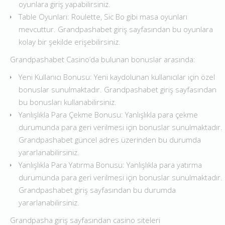
oyunlara giriş yapabilirsiniz.
Table Oyunları: Roulette, Sic Bo gibi masa oyunları
mevcuttur. Grandpashabet giriş sayfasından bu oyunlara
kolay bir şekilde erişebilirsiniz.
Grandpashabet Casino’da bulunan bonuslar arasında:
Yeni Kullanıcı Bonusu: Yeni kaydolunan kullanıcılar için özel
bonuslar sunulmaktadır. Grandpashabet giriş sayfasından
bu bonusları kullanabilirsiniz.
Yanlışlıkla Para Çekme Bonusu: Yanlışlıkla para çekme
durumunda para geri verilmesi için bonuslar sunulmaktadır.
Grandpashabet güncel adres üzerinden bu durumda
yararlanabilirsiniz.
Yanlışlıkla Para Yatırma Bonusu: Yanlışlıkla para yatırma
durumunda para geri verilmesi için bonuslar sunulmaktadır.
Grandpashabet giriş sayfasından bu durumda
yararlanabilirsiniz.
Grandpasha giriş sayfasından casino siteleri