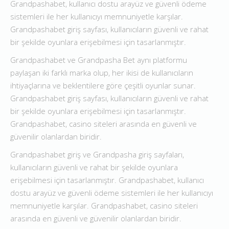
Grandpashabet, kullanıcı dostu arayüz ve güvenli ödeme
sistemleri ile her kullanıcıyı memnuniyetle karşılar.
Grandpashabet giriş sayfası, kullanıcıların güvenli ve rahat
bir şekilde oyunlara erişebilmesi için tasarlanmıştır.
Grandpashabet ve Grandpasha Bet aynı platformu
paylaşan iki farklı marka olup, her ikisi de kullanıcıların
ihtiyaçlarına ve beklentilere göre çeşitli oyunlar sunar.
Grandpashabet giriş sayfası, kullanıcıların güvenli ve rahat
bir şekilde oyunlara erişebilmesi için tasarlanmıştır.
Grandpashabet, casino siteleri arasında en güvenli ve
güvenilir olanlardan biridir.
Grandpashabet giriş ve Grandpasha giriş sayfaları,
kullanıcıların güvenli ve rahat bir şekilde oyunlara
erişebilmesi için tasarlanmıştır. Grandpashabet, kullanıcı
dostu arayüz ve güvenli ödeme sistemleri ile her kullanıcıyı
memnuniyetle karşılar. Grandpashabet, casino siteleri
arasında en güvenli ve güvenilir olanlardan biridir.