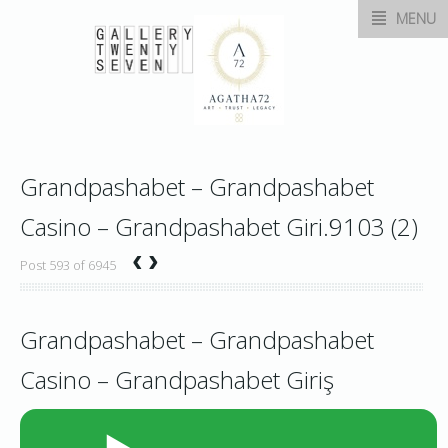
MENU
Grandpashabet – Grandpashabet
Casino – Grandpashabet Giri.9103 (2)
‹
›
Post 593 of 6945
Grandpashabet – Grandpashabet
Casino – Grandpashabet Giriş