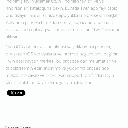
indirilmiş faylı yükləmək üçün “İndirilən fayllar” və ya
“İndirilənlar” kataloquna baxın. Burada 1win app faylı tapıb,
onu tıklayın. Bu, cihazınızda app yüklənmə prosesini başlatır.
Yüklənmə prosesi bitdikdən sonra, app iconu cihazınızın
qərəbəsində qalacaq və istifadə etmək üçün “1win” iconunu
tıklayın.
1win iOS app pulsuz indirilməsi və yüklənməsi prosesi,
cihazınızın iOS versiyasına və internet bağlantısına bağlıdır.
1win azerbaycan mərkəzi, bu prosesə dair məlumatları və
tələbləri təmin edir. İndirilmə və yüklənmə prosesində
məsələlərə cavab verərək, 1win support tərəfindən təyin
olunan tələbləri dəyərli kimi göstərmək lazımdır.