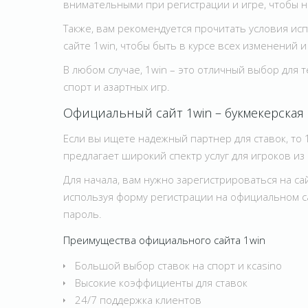
внимательными при регистрации и игре, чтобы н
Также, вам рекомендуется прочитать условия и
сайте 1win, чтобы быть в курсе всех изменений 
В любом случае, 1win – это отличный выбор для т
спорт и азартных игр.
Официальный сайт 1win – букмекерская
Если вы ищете надежный партнер для ставок, то
предлагает широкий спектр услуг для игроков из 
Для начала, вам нужно зарегистрироваться на са
используя форму регистрации на официальном са
пароль.
Преимущества официального сайта 1win
Большой выбор ставок на спорт и кcasino
Высокие коэффициенты для ставок
24/7 поддержка клиентов