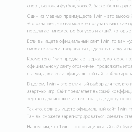
спорт, включая футбол, хоккей, баскетбол и друг
Один из главных преимуществ 1win – это высоки
Это означает, что вы можете получать высокие пр
предлагает множество бонусов и акций, которые 
Если вы ищете официальный сайт 1win, то вам ну
сможете зарегистрироваться, сделать ставку и на
Кроме того, 1win предлагает зеркало, которое поз
официальному сайту ограничен, продолжать играт
ставки, даже если официальный сайт заблокиров
В целом, 1win – это отличный выбор для тех, кто
азартных игр. Сайт предлагает высокий коэффици
зеркало для игроков из тех стран, где доступ к 
Так что, если вы ищете официальный сайт 1win, 
Там вы сможете зарегистрироваться, сделать став
Напомним, что 1win – это официальный сайт бук