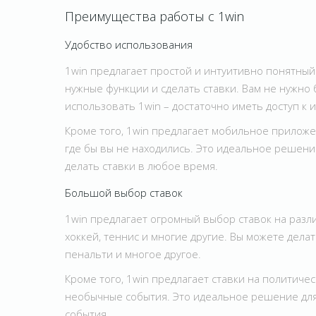
Преимущества работы с 1win
Удобство использования
1win предлагает простой и интуитивно понятный
нужные функции и сделать ставки. Вам не нужно 
использовать 1win – достаточно иметь доступ к и
Кроме того, 1win предлагает мобильное приложен
где бы вы не находились. Это идеальное решение 
делать ставки в любое время.
Большой выбор ставок
1win предлагает огромный выбор ставок на разли
хоккей, теннис и многие другие. Вы можете делат
пенальти и многое другое.
Кроме того, 1win предлагает ставки на политиче
необычные события. Это идеальное решение для 
события.