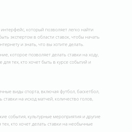
 интерфейс, который позволяет легко найти
быть экспертом в области ставок, чтобы начать
нтернету и знать, что вы хотите делать.
ие, которое позволяет делать ставки на ходу,
для тех, кто хочет быть в курсе событий и
чные виды спорта, включая футбол, баскетбол,
ь ставки на исход матчей, количество голов,
ские события, культурные мероприятия и другие
тех, кто хочет делать ставки на необычные