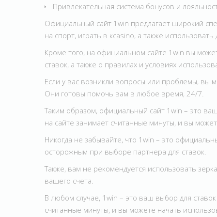
Привлекательная система бонусов и лояльнос
Официальный сайт 1win предлагает широкий спек
на спорт, играть в кcasino, а также использовать 
Кроме того, на официальном сайте 1win вы мож
ставок, а также о правилах и условиях использова
Если у вас возникли вопросы или проблемы, вы 
Они готовы помочь вам в любое время, 24/7.
Таким образом, официальный сайт 1win – это ваш
на сайте занимает считанные минуты, и вы может
Никогда не забывайте, что 1win – это официальн
осторожным при выборе партнера для ставок.
Также, вам не рекомендуется использовать зеркал
вашего счета.
В любом случае, 1win – это ваш выбор для ставо
считанные минуты, и вы можете начать использов