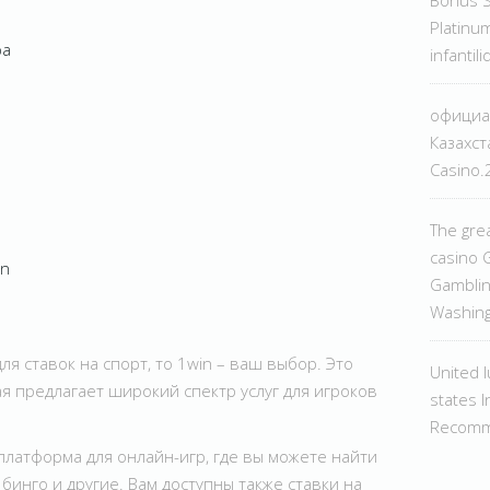
Bônus 
Platinum
ра
infantil
официа
Казахст
Casino
The grea
casino G
in
Gamblin
Washin
ля ставок на спорт, то 1win – ваш выбор. Это
United 
я предлагает широкий спектр услуг для игроков
states I
Recomm
 платформа для онлайн-игр, где вы можете найти
 бинго и другие. Вам доступны также ставки на