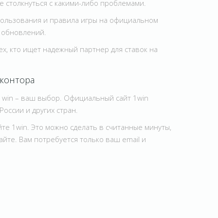
е столкнуться с какими-либо проблемами.
спользования и правила игры на официальном
и обновлений.
ех, кто ищет надежный партнер для ставок на
 контора
 1win – ваш выбор. Официальный сайт 1win
России и других стран.
йте 1win. Это можно сделать в считанные минуты,
йте. Вам потребуется только ваш email и