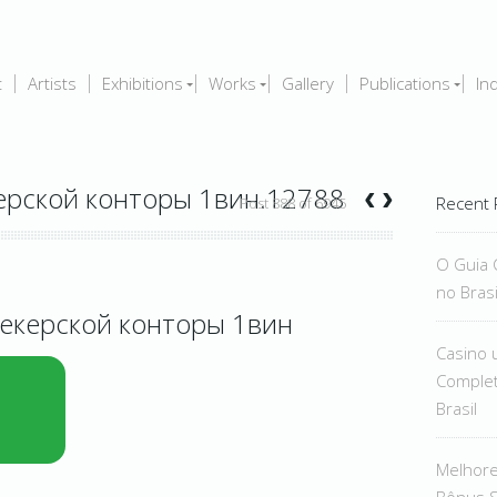
t
Artists
Exhibitions
Works
Gallery
Publications
In
‹
›
ерской конторы 1вин.12788
Recent 
Post 888 of 6945
O Guia 
no Brasi
екерской конторы 1вин
Casino 
Complet
Brasil
Melhor