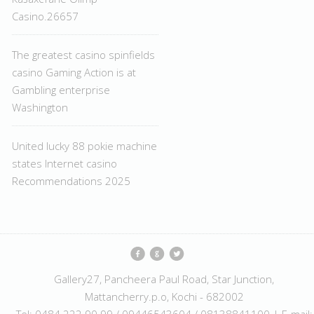
Casino.26657
The greatest casino spinfields
casino Gaming Action is at
Gambling enterprise
Washington
United lucky 88 pokie machine
states Internet casino
Recommendations 2025
Gallery27, Pancheera Paul Road, Star Junction,
Mattancherry.p.o, Kochi - 682002