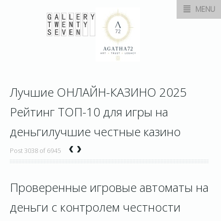
MENU
Лучшие ОНЛАЙН-КАЗИНО 2025
Рейтинг ТОП-10 для игры на
деньгилучшие честные казино
‹
›
Post 3038 of 6945
Проверенные игровые автоматы на
деньги с контролем честности