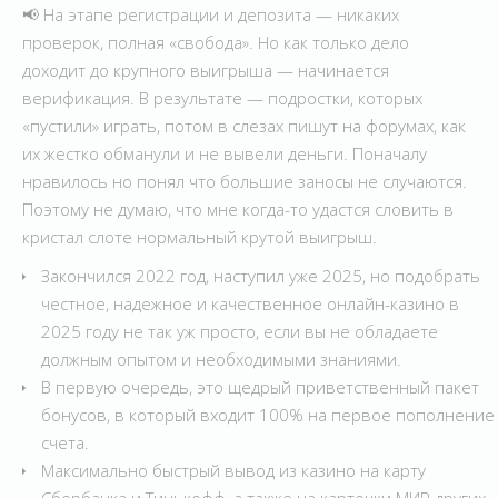
📢 На этапе регистрации и депозита — никаких
проверок, полная «свобода». Но как только дело
доходит до крупного выигрыша — начинается
верификация. В результате — подростки, которых
«пустили» играть, потом в слезах пишут на форумах, как
их жестко обманули и не вывели деньги. Поначалу
нравилось но понял что большие заносы не случаются.
Поэтому не думаю, что мне когда-то удастся словить в
кристал слоте нормальный крутой выигрыш.
Закончился 2022 год, наступил уже 2025, но подобрать
честное, надежное и качественное онлайн-казино в
2025 году не так уж просто, если вы не обладаете
должным опытом и необходимыми знаниями.
В первую очередь, это щедрый приветственный пакет
бонусов, в который входит 100% на первое пополнение
счета.
Максимально быстрый вывод из казино на карту