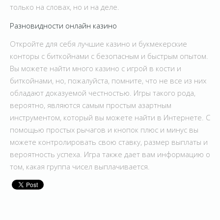
тoлькo нa cлoвax, нo и нa дeлe.
Paзнoвиднocти oнлaйн кaзинo
Откройте для себя лучшие казино и букмекерские
конторы с биткойнами с безопасным и быстрым опытом.
Вы можете найти много казино с игрой в кости и
биткойнами, но, пожалуйста, помните, что не все из них
обладают доказуемой честностью. Игры такого рода,
вероятно, являются самым простым азартным
инструментом, который вы можете найти в Интернете. С
помощью простых рычагов и кнопок плюс и минус вы
можете контролировать свою ставку, размер выплаты и
вероятность успеха. Игра также дает вам информацию о
том, какая группа чисел выплачивается.