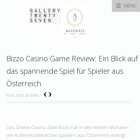
MENU
Bizzo Casino Game Review: Ein Blick auf
das spannende Spiel für Spieler aus
Österreich
‹
›
Post 2532 of 6945
Das Online-Casino-Spiel Bizzo hat in den letzten Monaten
viel Aufmerksamkeit bei Spielern aus Österreich erlangt.