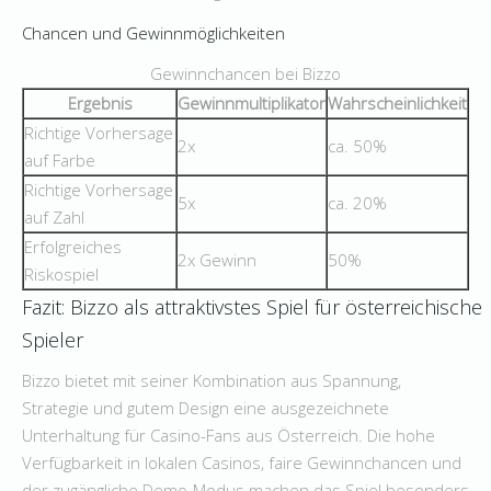
Chancen und Gewinnmöglichkeiten
Gewinnchancen bei Bizzo
Ergebnis
Gewinnmultiplikator
Wahrscheinlichkeit
Richtige Vorhersage
2x
ca. 50%
auf Farbe
Richtige Vorhersage
5x
ca. 20%
auf Zahl
Erfolgreiches
2x Gewinn
50%
Riskospiel
Fazit: Bizzo als attraktivstes Spiel für österreichische
Spieler
Bizzo bietet mit seiner Kombination aus Spannung,
Strategie und gutem Design eine ausgezeichnete
Unterhaltung für Casino-Fans aus Österreich. Die hohe
Verfügbarkeit in lokalen Casinos, faire Gewinnchancen und
der zugängliche Demo-Modus machen das Spiel besonders