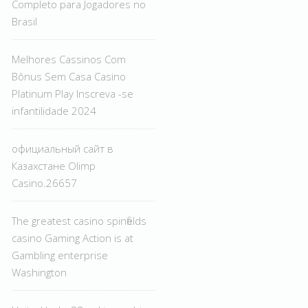
Completo para Jogadores no
Brasil
Melhores Cassinos Com
Bônus Sem Casa Casino
Platinum Play Inscreva -se
infantilidade 2024
официальный сайт в
Казахстане Olimp
Casino.26657
The greatest casino spinfields
casino Gaming Action is at
Gambling enterprise
Washington