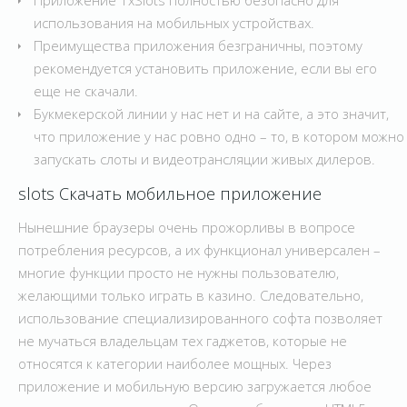
Приложение 1xSlots полностью безопасно для
использования на мобильных устройствах.
Преимущества приложения безграничны, поэтому
рекомендуется установить приложение, если вы его
еще не скачали.
Букмекерской линии у нас нет и на сайте, а это значит,
что приложение у нас ровно одно – то, в котором можно
запускать слоты и видеотрансляции живых дилеров.
slots Скачать мобильное приложение
Нынешние браузеры очень прожорливы в вопросе
потребления ресурсов, а их функционал универсален –
многие функции просто не нужны пользователю,
желающими только играть в казино. Следовательно,
использование специализированного софта позволяет
не мучаться владельцам тех гаджетов, которые не
относятся к категории наиболее мощных. Через
приложение и мобильную версию загружается любое