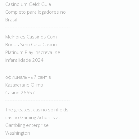
Casino um Geld: Guia
Completo para Jogadores no
Brasil
Melhores Cassinos Com
Bônus Sem Casa Casino
Platinum Play Inscreva -se
infantilidade 2024
официальный сайт в
Казахстане Olimp
Casino.26657
The greatest casino spinfields
casino Gaming Action is at
Gambling enterprise
Washington